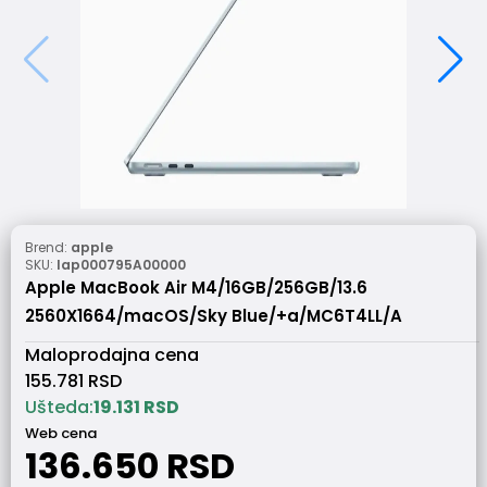
Brend:
apple
SKU:
lap000795A00000
Apple MacBook Air M4/16GB/256GB/13.6
2560X1664/macOS/Sky Blue/+a/MC6T4LL/A
Maloprodajna cena
155.781
RSD
Ušteda:
19.131
RSD
Web cena
136.650
RSD