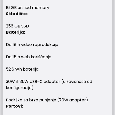
16 GB unified memory
Skladište:
256 GB SSD
Baterija:
Do 18 h video reprodukcije
Do 15 h web korišćenja
52.6 Wh baterija
30W ili 35W USB-C adapter (u zavisnosti od
konfiguracije)
Podrška za brzo punjenje (70W adapter)
Portovi: