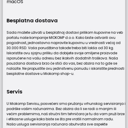
macOS
Besplatna dostava
Sada možete uživati u besplatnoj dostavi prilikom kupovine na veb
portalu naše kompanije MIOKOMP d.o.o. Kako biste ostvarili ovu
pogodnost, jednostavno napravite kupovinu u vrednosti većoj od
30.000 RSD. Vaša porudžbina takođe treba biti lakša od 30 kg.
Iskoristite ovu sjajnu priliku da dobijete svoje omiljene proizvode
isporučene na vašu adresu bez ikakvih dodatnih troškova. Naša
pouzdana dostava brzo će stići do vas, bez obzira na to gde se
nalazite. Ne propustite ovu jedinstvenu ponudu i iskoristite prednosti
besplatne dostave u Miokomp shop-u.
Servis
U Miokomp Servisu, posvećeni smo pružanju vrhunskog servisiranja i
podrške vašim računarima. Bez obzira da li se radi o manjim ili
većim problemima, naš stručni tim tehničara je tu da vam pruži brze
i efikasne usluge kako biste se što pre vratili normalnom radu.
Naša usluga servisiranja računara obuhvata sve aspekte