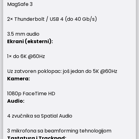
MagSafe 3
2× Thunderbolt / USB 4 (do 40 Gb/s)
3.5 mm audio
Ekrani (eksterni):
1× do 6K @60Hz
Uz zatvoren poklopac: još jedan do 5K @60Hz
Kamera:
1080p FaceTime HD
Audio:
4 zvučnika sa Spatial Audio
3 mikrofona sa beamforming tehnologijom
Tastatura i Trackpad: