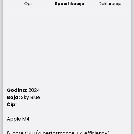
Opis
Specifikacije
Deklaracija
Godina:
2024
Boja:
Sky Blue
Čip:
Apple M4
8-core CPU (4 performance + 4 efficiency)