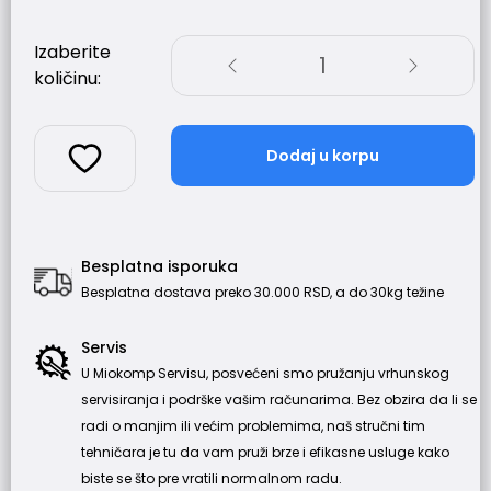
Izaberite
1
količinu:
Dodaj u korpu
Besplatna isporuka
Besplatna dostava preko 30.000 RSD, a do 30kg težine
Servis
U Miokomp Servisu, posvećeni smo pružanju vrhunskog
servisiranja i podrške vašim računarima. Bez obzira da li se
radi o manjim ili većim problemima, naš stručni tim
tehničara je tu da vam pruži brze i efikasne usluge kako
biste se što pre vratili normalnom radu.