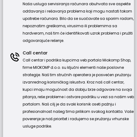
Naša usluga servisiranja računara obuhvata sve aspekte
održavanja i rešavanja problema koji mogu nastati tokom
upotrebe računara. Bilo da se suočavate sa sporim radom,
nepoznatim greškama, virusima ili problemima sa
hardverom, naš tim će identifikovati uzrok problema i pružiti
odgovarajuće rešenje.
Call centar
Call centar i podrška kupcima veb portala Miokomp Shop,
firme MIOKOMP d.o.o. su ključni elementi naše poslovne
strategije. Naš tim stručnih operatera je posvećen pružanju
izvanrednog korisničkog iskustva. Kroz naš call centar,
kupci imaju mogućnost da dobiju brze odgovore na svoja
pitanja, reše probleme i ostvare podršku u vezi sa našim veb
portalom. Naš cilj je da svaki korisnik oseti pažnju i
profesionalnost našeg tima prilikom svakog kontakta. Vaše
poverenje je naš prioritet i radujemo se pružanju vrhunske
usluge podrške.