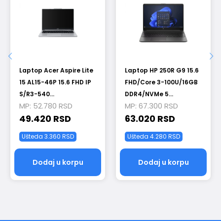
Laptop Acer Aspire Lite
Laptop HP 250R G9 15.6
15 AL15-46P 15.6 FHD IP
FHD/Core 3-100U/16GB
S/R3-540...
DDR4/NVMe 5...
MP:
52.780
RSD
MP:
67.300
RSD
49.420
RSD
63.020
RSD
Ušteda
3.360
RSD
Ušteda
4.280
RSD
Dodaj u korpu
Dodaj u korpu