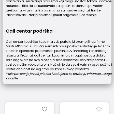
održavanja i rešavanja problema koji mogu nastati tokom upotrebe
računara. Bilo da se suočavate sa sporim radom, nepoznatim
greškama, virusima ili problemima sa hardverom, naš tim će
identifikovati uzrok problema i pružiti odgovarajuće rešenje.
Call centar podrška
Call centar i podrška kupcima veb portala Miokomp Shop, firme
MIOKOMP d.o.o. su ključni elementi naše poslovne strategije. Naš tim
stručnih operatera je posvećen pružanju izvanrednog korisničkog
iskustva. Kroz naš call centar, kupci imaju mogućnost da dobiju
brze odgovore na svoja pitanja, reše probleme i ostvare podršku u
vezi sa našim veb portalom. Naš cilj je da svaki korisnik oseti pažnju i
profesionalnost našeg tima prilikom svakog kontakta.
Vaše poverenje je naš prioritet i radujemo se pružanju vrhunske usluge
podrške.